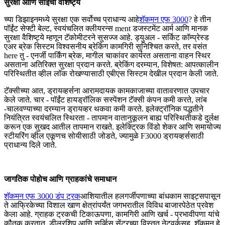
सुरक्षा आणि सोईची वैशिष्ट्ये
च्या डिझाइनमध्ये सुरक्षा एक सर्वोच्च प्राधान्य आहे
शॅकमन एफ 3000
? हे तीन
पॉईंट सेफ्टी बेल्ट, स्वयंचलित क्लीयरन्स ment डजस्टमेंट आर्म आणि मानक
सुरक्षा वैशिष्ट्ये म्हणून टॅकोमीटरने सुसज्ज आहे. ड्युअल - सर्किट कॉम्प्रेस्ड
एअर ब्रेक सिस्टम विश्वसनीय ब्रेकिंग कामगिरी सुनिश्चित करते, तर वसंत
here तु - एनर्जी पार्किंग ब्रेक, मागील चाकांवर कार्यरत असताना वाहन स्थिर
असताना अतिरिक्त सुरक्षा प्रदान करते. ब्रेकिंग दरम्यान, विशेषत: आपत्कालीन
परिस्थितीत व्हील लॉक रोखण्यासाठी एबीएस सिस्टम देखील प्रदान केली जाते.
टॅक्सीच्या आत, ड्रायव्हर्सना आरामदायक कामकाजाच्या वातावरणात उपचार
केले जाते. चार - पॉईंट हायड्रॉलिक सस्पेंशन टॅक्सी कंपन कमी करते, लांब
-चालवण्याच्या दरम्यान ड्रायव्हर थकवा कमी करते. इलेक्ट्रॉनिक पद्धतीने
नियंत्रित स्वयंचलित स्थिरता - तापमान वातानुकूलन बाह्य परिस्थितीकडे दुर्लक्ष
करून एक सुखद आतील तापमान राखते. इलेक्ट्रिक विंडो शेकर आणि समायोज्य
स्टीयरिंग व्हील एकूणच सोयीसाठी जोडते, ज्यामुळे F3000 ड्रायव्हर्ससाठी
प्राधान्य दिले जाते.
जागतिक पोहोच आणि ग्राहकांचे समाधान
शॅकमन एफ 3000 डंप ट्रक
आशियातील हलगर्जीपणाच्या बांधकाम साइट्सपासून
ते आफ्रिकेच्या विशाल खाण क्षेत्रांपर्यंत जगभरातील विविध बाजारपेठेत प्रवेश
केला आहे. ग्राहक ट्रकची टिकाऊपणा, कामगिरी आणि खर्च - प्रभावीपणा यांचे
कौतुक करतात. डीलरशिप आणि सर्व्हिस सेंटरच्या विस्तृत नेटवर्कसह, शॅकमन हे