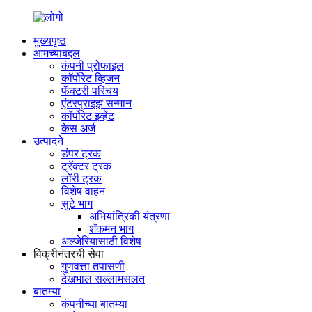
मुख्यपृष्ठ
आमच्याबद्दल
कंपनी प्रोफाइल
कॉर्पोरेट व्हिजन
फॅक्टरी परिचय
एंटरप्राइझ सन्मान
कॉर्पोरेट इव्हेंट
केस अर्ज
उत्पादने
डंपर ट्रक
ट्रॅक्टर ट्रक
लॉरी ट्रक
विशेष वाहन
सुटे भाग
अभियांत्रिकी यंत्रणा
शॅकमन भाग
अल्जेरियासाठी विशेष
विक्रीनंतरची सेवा
गुणवत्ता तपासणी
देखभाल सल्लामसलत
बातम्या
कंपनीच्या बातम्या