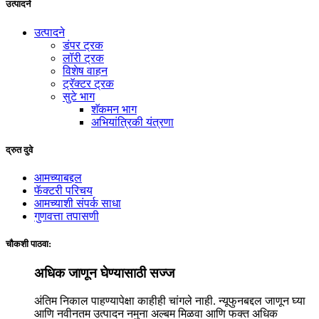
उत्पादने
उत्पादने
डंपर ट्रक
लॉरी ट्रक
विशेष वाहन
ट्रॅक्टर ट्रक
सुटे भाग
शॅकमन भाग
अभियांत्रिकी यंत्रणा
द्रुत दुवे
आमच्याबद्दल
फॅक्टरी परिचय
आमच्याशी संपर्क साधा
गुणवत्ता तपासणी
चौकशी पाठवा:
अधिक जाणून घेण्यासाठी सज्ज
अंतिम निकाल पाहण्यापेक्षा काहीही चांगले नाही. न्यूफुनबद्दल जाणून घ्या
आणि नवीनतम उत्पादन नमुना अल्बम मिळवा आणि फक्त अधिक