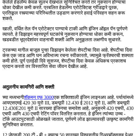
केलेले हेडलॅम्प केवळ सुलभ देखभाल सुनिश्चित करते तर नुकसान होण्याचा
धोका देखील कमी करते. प्रबलित हेडलॅम्प प्रोटेक्टिव्ह ग्रीडद्वारे पूरक,
प्रतिकूल रस्त्याच्या परिस्थितीत उड्डाण करणारे हवाई परिवहन सहन करू
शकते.
खाली, वर्धित तेल पॅन प्रोटेक्टर पाण्याचे टाकी आणि इंजिन ऑइल पॅन पूर्णपणे
व्यापते. हे डिझाइन महत्त्वपूर्ण घटकांचे नुकसान होण्याचा धोका कमी करून,
खडबडीत भूप्रदेशांवर वाहनाची शक्ती आणि अनुकूलता लक्षणीय सुधारते.
ट्रकच्या मागील बाजूस पुन्हा डिझाइन केलेला शेपटीचा दिवा आहे. शेपटीचा दिवा
कंस एक जाड आणि घन अविभाज्य रचना स्वीकारतो, ज्यामुळे फ्रॅक्चरची शक्यता
कमी होते. पूर्ण एलईडी दिवे सुसज्ज, शेपटीचा दिवा केवळ अधिकच प्रकाशच
प्रदान करतो तर विस्तारित सेवा जीवन देखील आहे.
अतुलनीय कामगिरी आणि शक्ती
च्या मध्यभागी
शॅकमन एफ 3000
एक शक्तिशाली इंजिन लाइनअप आहे. पर्यायांमध्ये
आयएसएमई 420 30 युरो III, डब्ल्यूपी 12.430 ई 2012 युरो II, आणि डब्ल्यूपी
12.430E201 युरो II सारख्या इंजिनचा समावेश आहे, अनुक्रमे 420 एचपी, 430
एचपी आणि 430 एचपी रेटिंग पॉवर वितरित करतात. हे इंजिन त्यांच्या उच्च -
टॉर्क आउटपुटसाठी ओळखले जातात, पूर्णपणे लोड झाल्यावरही उत्कृष्ट कामगिरी
सुनिश्चित करतात.
12 जेएसडी 200 टी - बी + क्यूएच 50 सारख्या विश्वसनीय गिअरबॉक्ससह पेअर