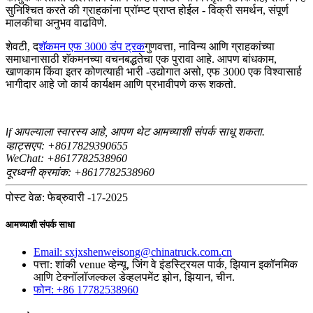
सुनिश्चित करते की ग्राहकांना प्रॉम्प्ट प्राप्त होईल - विक्री समर्थन, संपूर्ण
मालकीचा अनुभव वाढविणे.
शेवटी, द
शॅकमन एफ 3000 डंप ट्रक
गुणवत्ता, नाविन्य आणि ग्राहकांच्या
समाधानासाठी शॅकमनच्या वचनबद्धतेचा एक पुरावा आहे. आपण बांधकाम,
खाणकाम किंवा इतर कोणत्याही भारी -उद्योगात असो, एफ 3000 एक विश्वासार्ह
भागीदार आहे जो कार्य कार्यक्षम आणि प्रभावीपणे करू शकतो.
f आपल्याला स्वारस्य आहे, आपण थेट आमच्याशी संपर्क साधू शकता.
I
व्हाट्सएप: +8617829390655
WeChat: +8617
82538960
7
दूरध्वनी क्रमांक: +8617782538960
पोस्ट वेळ: फेब्रुवारी -17-2025
आमच्याशी संपर्क साधा
Email: sxjxshenweisong@chinatruck.com.cn
पत्ता: शांकी venue व्हेन्यू, जिंग वे इंडस्ट्रियल पार्क, झियान इकॉनमिक
आणि टेक्नॉलॉजल्कल डेव्हलपमेंट झोन, झियान, चीन.
फोन: +86 17782538960