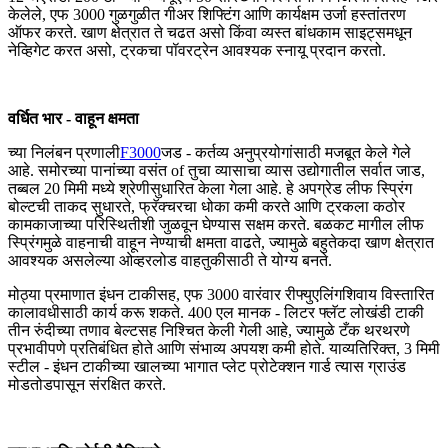
केलेले, एफ 3000 गुळगुळीत गीअर शिफ्टिंग आणि कार्यक्षम उर्जा हस्तांतरण
ऑफर करते. खाण क्षेत्रात ते चढत असो किंवा व्यस्त बांधकाम साइट्समधून
नेव्हिगेट करत असो, ट्रकचा पॉवरट्रेन आवश्यक स्नायू प्रदान करतो.
वर्धित भार - वाहून क्षमता
च्या निलंबन प्रणाली
F3000
जड - कर्तव्य अनुप्रयोगांसाठी मजबूत केले गेले
आहे. समोरच्या पानांच्या वसंत of तुचा व्यासाचा व्यास उद्योगातील सर्वात जाड,
तब्बल 20 मिमी मध्ये श्रेणीसुधारित केला गेला आहे. हे अपग्रेड लीफ स्प्रिंग
बोल्टची ताकद सुधारते, फ्रॅक्चरचा धोका कमी करते आणि ट्रकला कठोर
कामकाजाच्या परिस्थितीशी जुळवून घेण्यास सक्षम करते. बळकट मागील लीफ
स्प्रिंगमुळे वाहनाची वाहून नेण्याची क्षमता वाढते, ज्यामुळे बहुतेकदा खाण क्षेत्रात
आवश्यक असलेल्या ओव्हरलोड वाहतुकीसाठी ते योग्य बनते.
मोठ्या प्रमाणात इंधन टाकीसह, एफ 3000 वारंवार रीफ्युएलिंगशिवाय विस्तारित
कालावधीसाठी कार्य करू शकते. 400 एल मानक - लिटर फ्लॅट लोखंडी टाकी
तीन रुंदीच्या तणाव बेल्टसह निश्चित केली गेली आहे, ज्यामुळे टँक थरथरणे
प्रभावीपणे प्रतिबंधित होते आणि संभाव्य अपयश कमी होते. याव्यतिरिक्त, 3 मिमी
स्टील - इंधन टाकीच्या खालच्या भागात प्लेट प्रोटेक्शन गार्ड त्यास ग्राउंड
मोडतोडपासून संरक्षित करते.