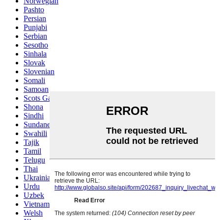
Norwegian
Pashto
Persian
Punjabi
Serbian
Sesotho
Sinhala
Slovak
Slovenian
Somali
Samoan
Scots Gaelic
Shona
Sindhi
Sundanese
Swahili
Tajik
Tamil
Telugu
Thai
Ukrainian
Urdu
Uzbek
Vietnamese
Welsh