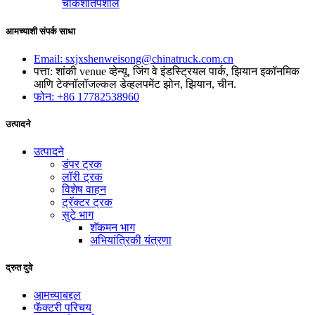
चौकशी
तपशील
आमच्याशी संपर्क साधा
Email: sxjxshenweisong@chinatruck.com.cn
पत्ता: शांकी venue व्हेन्यू, जिंग वे इंडस्ट्रियल पार्क, झियान इकॉनमिक
आणि टेक्नॉलॉजल्कल डेव्हलपमेंट झोन, झियान, चीन.
फोन: +86 17782538960
उत्पादने
उत्पादने
डंपर ट्रक
लॉरी ट्रक
विशेष वाहन
ट्रॅक्टर ट्रक
सुटे भाग
शॅकमन भाग
अभियांत्रिकी यंत्रणा
द्रुत दुवे
आमच्याबद्दल
फॅक्टरी परिचय