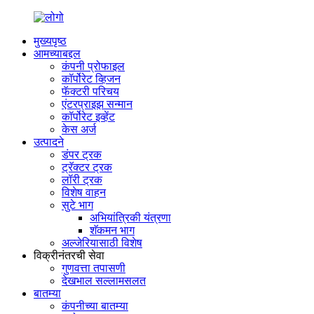
मुख्यपृष्ठ
आमच्याबद्दल
कंपनी प्रोफाइल
कॉर्पोरेट व्हिजन
फॅक्टरी परिचय
एंटरप्राइझ सन्मान
कॉर्पोरेट इव्हेंट
केस अर्ज
उत्पादने
डंपर ट्रक
ट्रॅक्टर ट्रक
लॉरी ट्रक
विशेष वाहन
सुटे भाग
अभियांत्रिकी यंत्रणा
शॅकमन भाग
अल्जेरियासाठी विशेष
विक्रीनंतरची सेवा
गुणवत्ता तपासणी
देखभाल सल्लामसलत
बातम्या
कंपनीच्या बातम्या