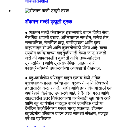
चौकशी
तपशील
शॅकमन मल्टी ड्यूटी ट्रक
● शॅकमन मल्टी-फंक्शनल ट्रान्सपोर्ट वाहन विशेष सेवा,
नैसर्गिक आपत्ती बचाव, अग्निशामक समर्थन, तसेच तेल,
रासायनिक, नैसर्गिक वायू, पाणीपुरवठा आणि इतर
पाइपलाइन शोधणे आणि दुरुस्तीसाठी योग्य आहे; याचा
उपयोग कर्मचार्‍यांच्या वाहतुकीसाठी केला जाऊ शकतो
जसे की आपत्कालीन दुरुस्ती आणि उच्च-व्होल्टेज
ट्रान्समिशन आणि ट्रान्सफॉर्मेशन लाइन आणि
एक्सप्रेसवेमध्ये उपकरणांच्या अपयशाची देखभाल.
● बहु-कार्यशील परिवहन वाहन एकाच वेळी अनेक
प्राणघातक हल्ला कर्मचार्‍यांना द्रुतपणे आणि स्थिरपणे
हस्तांतरित करू शकते, अग्नि आणि इतर विभागांसाठी एक
अपरिहार्य विल्हेवाट उपकरणे आहे. हे दैनंदिन गस्त आणि
साइटवरील इतर नियंत्रणाच्या गरजेसाठी खूप योग्य आहे
आणि बहु-कार्यशील वाहतूक वाहने एकाधिक गटांच्या
दैनंदिन पेट्रोलिंगच्या गरजा भागवू शकतात. शॅकमन
बहुउद्देशीय परिवहन वाहन उच्च सामर्थ्य संरक्षण, मजबूत
प्रभाव प्रतिकार.