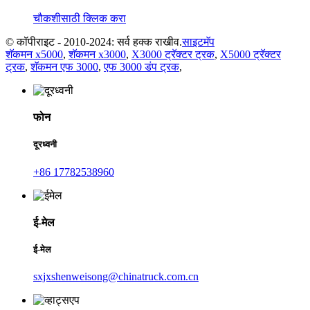
चौकशीसाठी क्लिक करा
© कॉपीराइट - 2010-2024: सर्व हक्क राखीव.
साइटमॅप
शॅकमन x5000
,
शॅकमन x3000
,
X3000 ट्रॅक्टर ट्रक
,
X5000 ट्रॅक्टर
ट्रक
,
शॅकमन एफ 3000
,
एफ 3000 डंप ट्रक
,
फोन
दूरध्वनी
+86 17782538960
ई-मेल
ई-मेल
sxjxshenweisong@chinatruck.com.cn