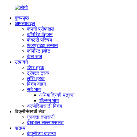
मुख्यपृष्ठ
आमच्याबद्दल
कंपनी प्रोफाइल
कॉर्पोरेट व्हिजन
फॅक्टरी परिचय
एंटरप्राइझ सन्मान
कॉर्पोरेट इव्हेंट
केस अर्ज
उत्पादने
डंपर ट्रक
ट्रॅक्टर ट्रक
लॉरी ट्रक
विशेष वाहन
सुटे भाग
अभियांत्रिकी यंत्रणा
शॅकमन भाग
अल्जेरियासाठी विशेष
विक्रीनंतरची सेवा
गुणवत्ता तपासणी
देखभाल सल्लामसलत
बातम्या
कंपनीच्या बातम्या