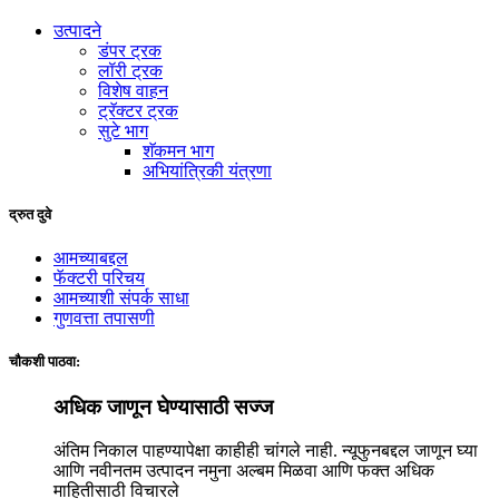
उत्पादने
डंपर ट्रक
लॉरी ट्रक
विशेष वाहन
ट्रॅक्टर ट्रक
सुटे भाग
शॅकमन भाग
अभियांत्रिकी यंत्रणा
द्रुत दुवे
आमच्याबद्दल
फॅक्टरी परिचय
आमच्याशी संपर्क साधा
गुणवत्ता तपासणी
चौकशी पाठवा:
अधिक जाणून घेण्यासाठी सज्ज
अंतिम निकाल पाहण्यापेक्षा काहीही चांगले नाही. न्यूफुनबद्दल जाणून घ्या
आणि नवीनतम उत्पादन नमुना अल्बम मिळवा आणि फक्त अधिक
माहितीसाठी विचारले