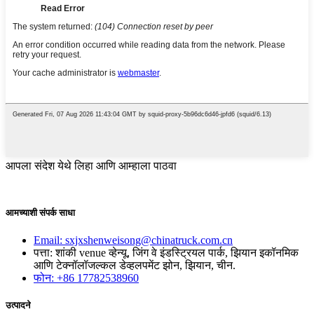
आपला संदेश येथे लिहा आणि आम्हाला पाठवा
आमच्याशी संपर्क साधा
Email: sxjxshenweisong@chinatruck.com.cn
पत्ता: शांकी venue व्हेन्यू, जिंग वे इंडस्ट्रियल पार्क, झियान इकॉनमिक
आणि टेक्नॉलॉजल्कल डेव्हलपमेंट झोन, झियान, चीन.
फोन: +86 17782538960
उत्पादने