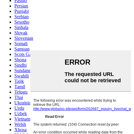
Pashto
Persian
Punjabi
Serbian
Sesotho
Sinhala
Slovak
Slovenian
Somali
Samoan
Scots Gaelic
Shona
Sindhi
Sundanese
Swahili
Tajik
Tamil
Telugu
Thai
Ukrainian
Urdu
Uzbek
Vietnamese
Welsh
Xhosa