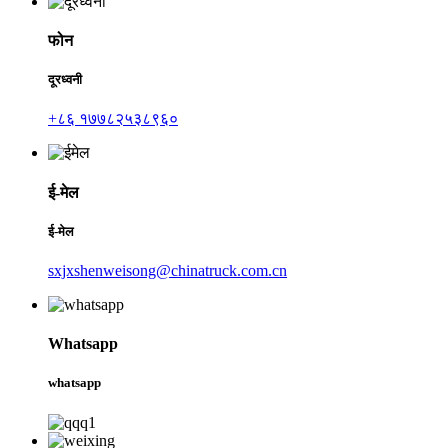
फोन
दूरध्वनी
+८६ १७७८२५३८९६०
ई-मेल
ई-मेल
sxjxshenweisong@chinatruck.com.cn
Whatsapp
whatsapp