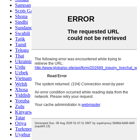
Samoan
Scots Gaelic
Shona
Sindhi
Sundanese
Swahili
Tajik
Tamil
Telugu
Thai
Ukrainian
Urdu
Uzbek
Vietnamese
Welsh
Xhosa
Yiddish
Yoruba
Zulu
Kinyarwanda
Tatar
Oriya
Turkmen
Uyghur