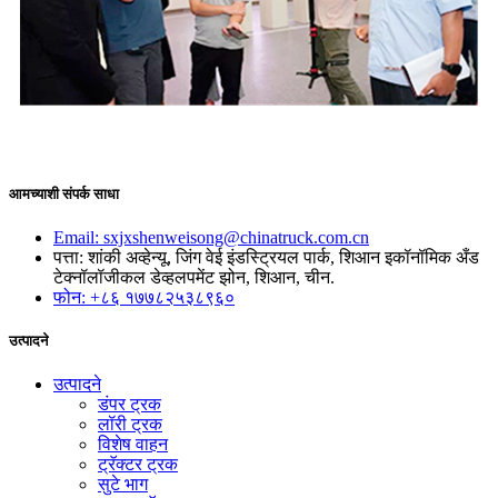
आमच्याशी संपर्क साधा
Email: sxjxshenweisong@chinatruck.com.cn
पत्ता: शांकी अव्हेन्यू, जिंग वेई इंडस्ट्रियल पार्क, शिआन इकॉनॉमिक अँड
टेक्नॉलॉजीकल डेव्हलपमेंट झोन, शिआन, चीन.
फोन: +८६ १७७८२५३८९६०
उत्पादने
उत्पादने
डंपर ट्रक
लॉरी ट्रक
विशेष वाहन
ट्रॅक्टर ट्रक
सुटे भाग