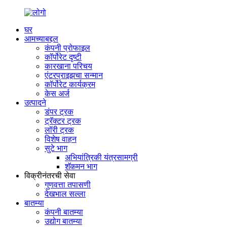
घर
आमच्याबद्दल
कंपनी प्रोफाइल
कॉर्पोरेट दृष्टी
कारखाना परिचय
एंटरप्राइझचा सन्मान
कॉर्पोरेट कार्यक्रम
केस अर्ज
उत्पादने
डंपर ट्रक
ट्रॅक्टर ट्रक
लॉरी ट्रक
विशेष वाहन
सुटे भाग
अभियांत्रिकी यंत्रसामग्री
शॅकमन भाग
विक्रीनंतरची सेवा
गुणवत्ता तपासणी
देखभाल सल्ला
बातम्या
कंपनी बातम्या
उद्योग बातम्या