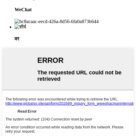
WeChat
वर