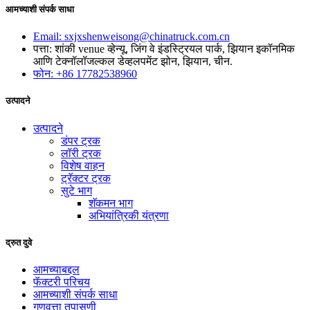
आमच्याशी संपर्क साधा
Email: sxjxshenweisong@chinatruck.com.cn
पत्ता: शांकी venue व्हेन्यू, जिंग वे इंडस्ट्रियल पार्क, झियान इकॉनमिक
आणि टेक्नॉलॉजल्कल डेव्हलपमेंट झोन, झियान, चीन.
फोन: +86 17782538960
उत्पादने
उत्पादने
डंपर ट्रक
लॉरी ट्रक
विशेष वाहन
ट्रॅक्टर ट्रक
सुटे भाग
शॅकमन भाग
अभियांत्रिकी यंत्रणा
द्रुत दुवे
आमच्याबद्दल
फॅक्टरी परिचय
आमच्याशी संपर्क साधा
गुणवत्ता तपासणी