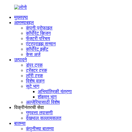
मुख्यपृष्ठ
आमच्याबद्दल
कंपनी प्रोफाइल
कॉर्पोरेट व्हिजन
फॅक्टरी परिचय
एंटरप्राइझ सन्मान
कॉर्पोरेट इव्हेंट
केस अर्ज
उत्पादने
डंपर ट्रक
ट्रॅक्टर ट्रक
लॉरी ट्रक
विशेष वाहन
सुटे भाग
अभियांत्रिकी यंत्रणा
शॅकमन भाग
अल्जेरियासाठी विशेष
विक्रीनंतरची सेवा
गुणवत्ता तपासणी
देखभाल सल्लामसलत
बातम्या
कंपनीच्या बातम्या