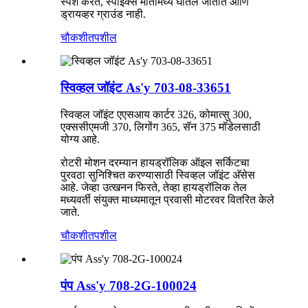
स्पर्श करते, स्पाइक्स मातीमध्ये घातले जातात आणि
ड्रायव्हर ग्राउंड नाही.
चौकशी
तपशील
स्विव्हल जॉइंट As'y 703-08-33651
स्विव्हल जॉइंट एएसआय कार्टर 326, कोमात्सु 300,
एक्ससीएमजी 370, लिगोंग 365, सॅन 375 मॉडेलसाठी
योग्य आहे.
रोटरी मोशन दरम्यान हायड्रॉलिक ऑइल सर्किटचा
पुरवठा सुनिश्चित करण्यासाठी स्विव्हल जॉइंट अ‍ॅसेस
आहे. जेव्हा उत्खनन फिरते, तेव्हा हायड्रॉलिक तेल
मध्यवर्ती संयुक्त माध्यमातून प्रवासी मोटरवर वितरित केले
जाते.
चौकशी
तपशील
पंप Ass'y 708-2G-100024