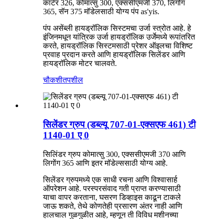
कार्टर 326, कोमात्सु 300, एक्ससीएमजी 370, लिगोंग
365, सॅन 375 मॉडेलसाठी योग्य पंप as'yis.
पंप असेंब्ली हायड्रॉलिक सिस्टमचा उर्जा स्त्रोत आहे. हे
इंजिनमधून यांत्रिक उर्जा हायड्रॉलिक उर्जेमध्ये रूपांतरित
करते, हायड्रॉलिक सिस्टमसाठी प्रेशर ऑइलचा विशिष्ट
प्रवाह प्रदान करते आणि हायड्रॉलिक सिलेंडर आणि
हायड्रॉलिक मोटर चालवते.
चौकशी
तपशील
सिलेंडर ग्रुप (डब्ल्यू 707-01-एक्सएफ 461) टी
1140-01 ए 0
सिलिंडर ग्रुप कोमात्सु 300, एक्ससीएमजी 370 आणि
लिगोंग 365 आणि इतर मॉडेल्ससाठी योग्य आहे.
सिलेंडर ग्रुपमध्ये एक साधी रचना आणि विश्वासार्ह
ऑपरेशन आहे. परस्परसंवाद गती प्राप्त करण्यासाठी
याचा वापर करताना, घसरण डिव्हाइस काढून टाकले
जाऊ शकते, तेथे कोणतेही प्रसारण अंतर नाही आणि
हालचाल गुळगुळीत आहे, म्हणून ती विविध मशीनच्या