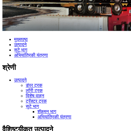
मुख्यपृष्ठ
उत्पादने
सुटे भाग
अभियांत्रिकी यंत्रणा
श्रेणी
उत्पादने
डंपर ट्रक
लॉरी ट्रक
विशेष वाहन
ट्रॅक्टर ट्रक
सुटे भाग
शॅकमन भाग
अभियांत्रिकी यंत्रणा
वैशिष्ट्यीकृत उत्पादने